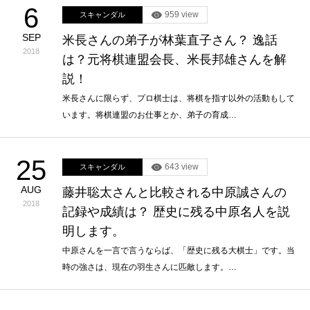
6
959 view
スキャンダル
SEP
米長さんの弟子が林葉直子さん？ 逸話
2018
は？元将棋連盟会長、米長邦雄さんを解
説！
米長さんに限らず、プロ棋士は、将棋を指す以外の活動もして
います。将棋連盟のお仕事とか、弟子の育成…
25
643 view
スキャンダル
AUG
藤井聡太さんと比較される中原誠さんの
2018
記録や成績は？ 歴史に残る中原名人を説
明します。
中原さんを一言で言うならば、「歴史に残る大棋士」です。当
時の強さは、現在の羽生さんに匹敵します。…