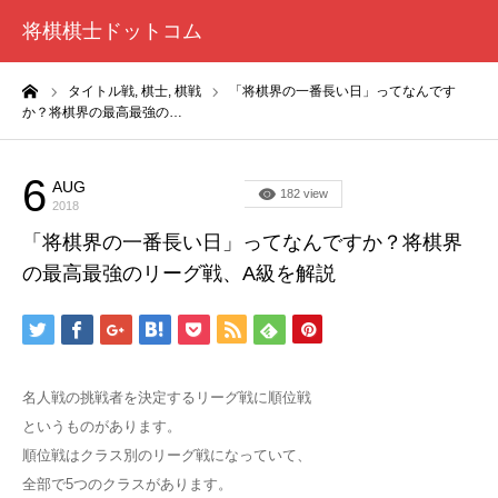
将棋棋士ドットコム
ーム
タイトル戦,
棋士,
棋戦
「将棋界の一番長い日」ってなんです
か？将棋界の最高最強の…
6
AUG
タイトル戦
182 view
2018
「将棋界の一番長い日」ってなんですか？将棋界
の最高最強のリーグ戦、A級を解説
名人戦の挑戦者を決定するリーグ戦に順位戦
というものがあります。
順位戦はクラス別のリーグ戦になっていて、
全部で5つのクラスがあります。