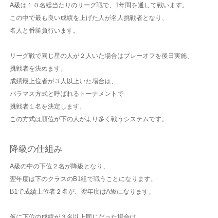
A級は１０名総当たりのリーグ戦で、1年間を通して戦います。
この中で最も良い成績を上げた人が名人挑戦者となり、
名人と番勝負行います。
リーグ戦で同じ星の人が２人いた場合はプレーオフを後日実施、
挑戦者を決めます。
成績最上位者が３人以上いた場合は、
パラマス方式と呼ばれるトーナメントで
挑戦者１名を決定します。
この方式は順位が下の人がより多く戦うシステムです。
降級の仕組み
A級の中の下位２名が降級となり、
翌年度は下のクラスのB1組で戦うことになります。
B1で成績上位者２名が、翌年度はA級になります。
仮に下位の成績が３名以上同じだった場合は、