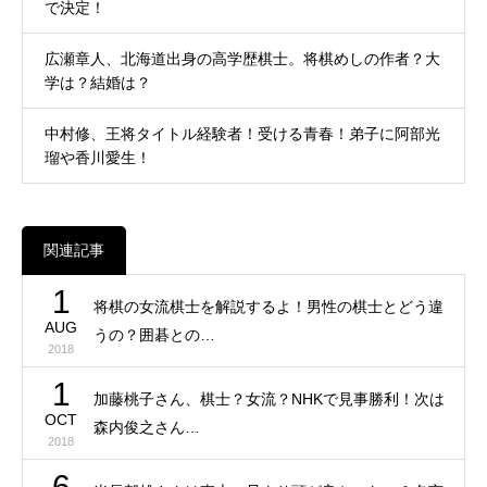
で決定！
広瀬章人、北海道出身の高学歴棋士。将棋めしの作者？大
学は？結婚は？
中村修、王将タイトル経験者！受ける青春！弟子に阿部光
瑠や香川愛生！
関連記事
1
将棋の女流棋士を解説するよ！男性の棋士とどう違
AUG
うの？囲碁との…
2018
1
加藤桃子さん、棋士？女流？NHKで見事勝利！次は
OCT
森内俊之さん…
2018
6