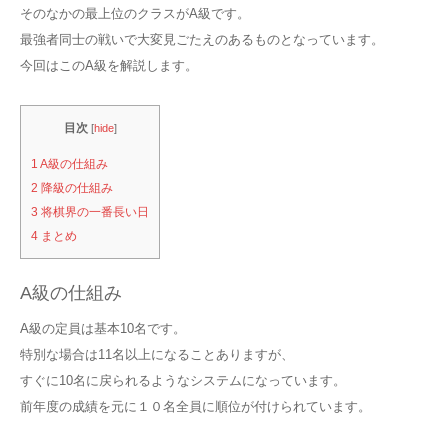
そのなかの最上位のクラスがA級です。
最強者同士の戦いで大変見ごたえのあるものとなっています。
今回はこのA級を解説します。
目次
[
hide
]
1
A級の仕組み
2
降級の仕組み
3
将棋界の一番長い日
4
まとめ
A級の仕組み
A級の定員は基本10名です。
特別な場合は11名以上になることありますが、
すぐに10名に戻られるようなシステムになっています。
前年度の成績を元に１０名全員に順位が付けられています。