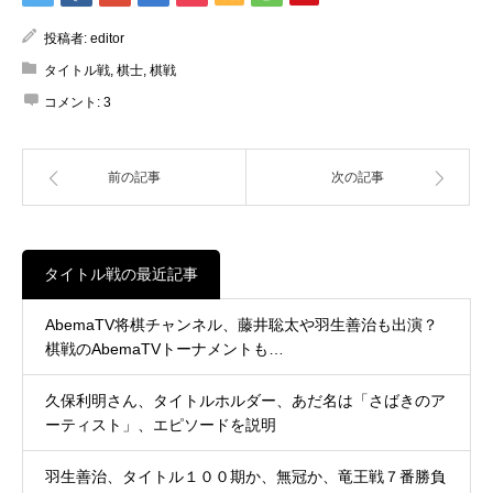
投稿者:
editor
タイトル戦
,
棋士
,
棋戦
コメント:
3
前の記事
次の記事
タイトル戦の最近記事
AbemaTV将棋チャンネル、藤井聡太や羽生善治も出演？
棋戦のAbemaTVトーナメントも…
久保利明さん、タイトルホルダー、あだ名は「さばきのア
ーティスト」、エピソードを説明
羽生善治、タイトル１００期か、無冠か、竜王戦７番勝負