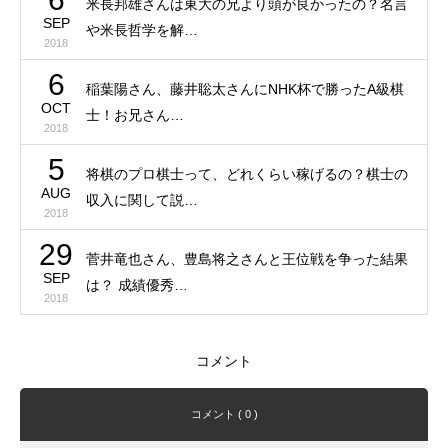
米長邦雄さんは東大の兄より頭が良かったの？名言
SEP
や米長哲学を解…
2018
6
稲葉陽さん、藤井聡太さんにNHK杯で勝ったA級棋
OCT
士！お兄さん…
2018
5
将棋のプロ棋士って、どれくらい稼げるの？棋士の
AUG
収入に関して説…
2018
29
菅井竜也さん、豊島将之さんと王位戦を争った結果
SEP
は？ 成績優秀…
2018
コメント
コメント ( 0 )