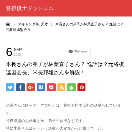
将棋棋士ドットコム
ーム
スキャンダル,
天才
米長さんの弟子が林葉直子さん？ 逸話は？
元将棋連盟会長、…
6
SEP
スキャンダル
959 view
2018
米長さんの弟子が林葉直子さん？ 逸話は？元将棋
連盟会長、米長邦雄さんを解説！
米長さんに限らず、プロ棋士は、将棋を指す以外の活動もしていま
す。
将棋連盟のお仕事とか、弟子の育成などです。
特に米長さんはそういう活動が大変多かった棋士でした。