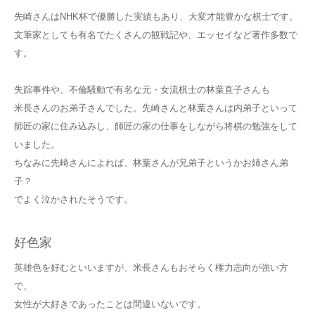
先崎さんはNHK杯で優勝した実績もあり、大変才能豊かな棋士です。
文筆家としても有名でたくさんの観戦記や、エッセイなど著作多数で
す。
失踪事件や、不倫騒動で有名な元・女流棋士の林葉直子さんも
米長さんのお弟子さんでした。先崎さんと林葉さんは内弟子といって
師匠の家に住み込みし、師匠の家の仕事をしながら将棋の勉強をして
いました。
ちなみに先崎さんによれば、林葉さんが兄弟子というかお姉さん弟
子？
でよく泣かされたそうです。
好色家
英雄色を好むといいますが、米長さんもおそらく権力志向が強い方
で、
女性が大好きであったことは間違いないです。