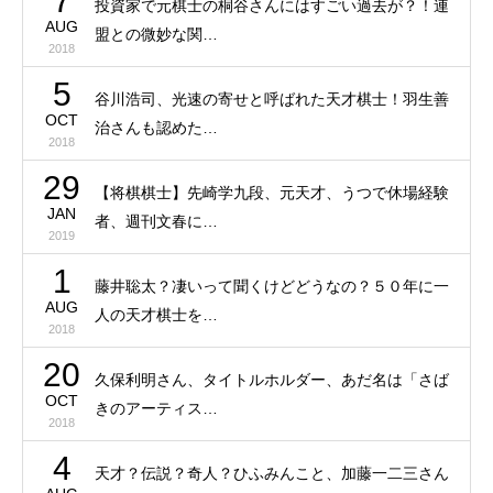
7
投資家で元棋士の桐谷さんにはすごい過去が？！連
AUG
盟との微妙な関…
2018
5
谷川浩司、光速の寄せと呼ばれた天才棋士！羽生善
OCT
治さんも認めた…
2018
29
【将棋棋士】先崎学九段、元天才、うつで休場経験
JAN
者、週刊文春に…
2019
1
藤井聡太？凄いって聞くけどどうなの？５０年に一
AUG
人の天才棋士を…
2018
20
久保利明さん、タイトルホルダー、あだ名は「さば
OCT
きのアーティス…
2018
4
天才？伝説？奇人？ひふみんこと、加藤一二三さん