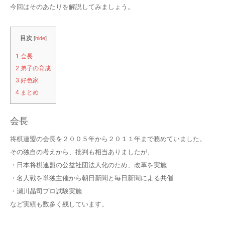
今回はそのあたりを解説してみましょう。
目次
[
hide
]
1
会長
2
弟子の育成
3
好色家
4
まとめ
会長
将棋連盟の会長を２００５年から２０１１年まで務めていました。
その独自の考えから、批判も相当ありましたが、
・日本将棋連盟の公益社団法人化のため、改革を実施
・名人戦を単独主催から朝日新聞と毎日新聞による共催
・瀬川晶司プロ試験実施
など実績も数多く残しています。