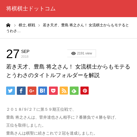
将棋棋士ドットコム
ーム
棋士,
棋戦
若き天才、豊島 将之さん！ 女流棋士からもモテると
うわさ…
27
SEP
棋士
2191 view
2018
若き天才、豊島 将之さん！ 女流棋士からもモテる
とうわさのタイトルフォルダーを解説
２０１８/９/２７に第５９期王位戦で、
豊島 将之さんは、菅井達也さん相手に７番勝負で４勝を挙げ、
王位を取得しました。
豊島さんは棋聖に続きこれで２冠を達成しました。