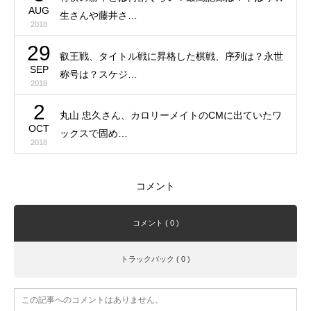
AUG
生さんや藤井さ…
2018
29
叡王戦、タイトル戦に昇格した棋戦、序列は？永世
SEP
称号は？スケジ…
2018
2
丸山 忠久さん、カロリーメイトのCMに出ていたワ
OCT
ックスで固め…
2018
コメント
コメント ( 0 )
トラックバック ( 0 )
この記事へのコメントはありません。