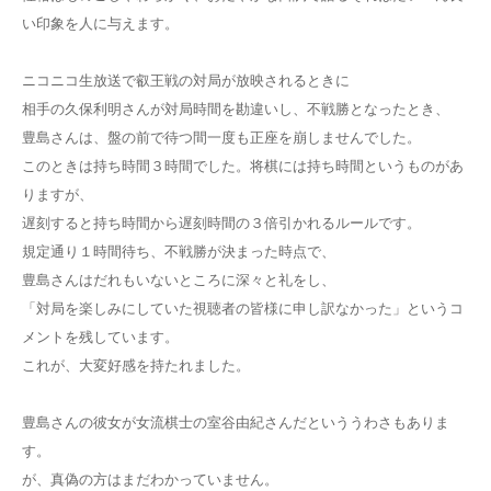
い印象を人に与えます。
ニコニコ生放送で叡王戦の対局が放映されるときに
相手の久保利明さんが対局時間を勘違いし、不戦勝となったとき、
豊島さんは、盤の前で待つ間一度も正座を崩しませんでした。
このときは持ち時間３時間でした。将棋には持ち時間というものがあ
りますが、
遅刻すると持ち時間から遅刻時間の３倍引かれるルールです。
規定通り１時間待ち、不戦勝が決まった時点で、
豊島さんはだれもいないところに深々と礼をし、
「対局を楽しみにしていた視聴者の皆様に申し訳なかった」というコ
メントを残しています。
これが、大変好感を持たれました。
豊島さんの彼女が女流棋士の室谷由紀さんだといううわさもありま
す。
が、真偽の方はまだわかっていません。