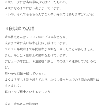
３段リーグには当時最年少ではいったものの、
４段になるまでには５期かかっています。
（いや、それでももちろんすごく早い昇段ではありますけれども）
４段以降の活躍
豊島将之さんは２００７年にプロ４段となり、
現在まで常に高い勝率を記録し続けています。
２０１８年現在まで年間勝率が６割を下回ったことがありません。
また、半分は７割以上の勝率をあげています。
デビューの年には、９連勝後１敗し、その後１０連勝してのけるな
ど、
華やかな戦績を残しています。
２０１７年も７割を超えており、上位に登った上での７割台の勝利は
すさまじく、
真のトップ棋士といえるでしょう。
現在、豊島さんの順位は、