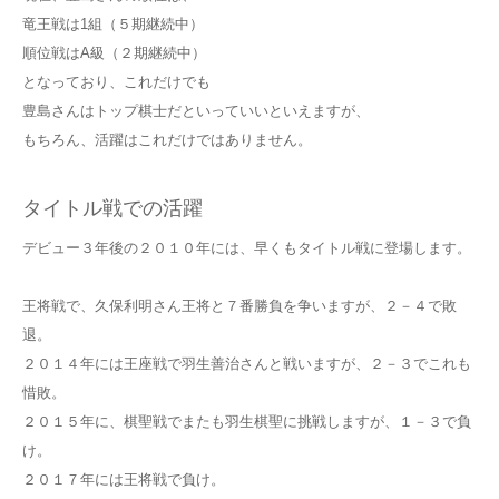
竜王戦は1組（５期継続中）
順位戦はA級（２期継続中）
となっており、これだけでも
豊島さんはトップ棋士だといっていいといえますが、
もちろん、活躍はこれだけではありません。
タイトル戦での活躍
デビュー３年後の２０１０年には、早くもタイトル戦に登場します。
王将戦で、久保利明さん王将と７番勝負を争いますが、２－４で敗
退。
２０１４年には王座戦で羽生善治さんと戦いますが、２－３でこれも
惜敗。
２０１５年に、棋聖戦でまたも羽生棋聖に挑戦しますが、１－３で負
け。
２０１７年には王将戦で負け。