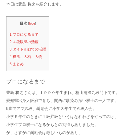
本日は豊島 将之を紹介します。
目次
[
hide
]
1
プロになるまで
2
４段以降の活躍
3
タイトル戦での活躍
4
棋風、人柄、人物
5
まとめ
プロになるまで
豊島 将之さんは、１９９０年生まれ、桐山清澄九段門下です。
愛知県出身大阪府で育ち、関西に馴染み深い棋士の一人です。
9歳でアマ六段、奨励会に小学３年生で６級入会。
小学５年生のときに１級昇級というはなれわざをやってのけ、
小学生プロ棋士になるかもとの期待もありました。
が、さすがに奨励会は厳しいものがあり、