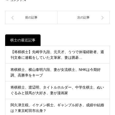
前の記事
次の記事
棋士の最近記事
【将棋棋士】先崎学九段、元天才、うつで休場経験者、週
刊文春に連載をしていた文筆家、妻は囲碁…
将棋棋士、横山泰明六段、妻が女流棋士、NHKは今期好
調、高勝率をキープ
将棋棋士、渡辺明、タイトルホルダー、中学生棋士、ぬい
ぐるみと競馬が大好き、妻が漫画家
阿久津主税、イケメン棋士、ギャンブル好き、成績や結婚
は？東京町田市出身？