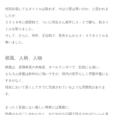
何回出場してもタイトルは取れず、やはり壁は厚いのか、と思われま
したが、
２０１８年に棋聖戦で、ついに羽生さん相手に３－２で勝ち、初タイ
トルを取りました。
そして、さらに、同年、王位戦で、菅井さんから４－３でタイトルを
奪いました。
棋風、人柄、人物
棋風は、居飛車党の本格派、オールランダーで、乱戦にも強い。
もちろん終盤は桁外れに強いですが、現代の若手らしく序盤中盤にも
すきがなく、
現在において若くしてすでに完成されているような雰囲気がありま
す。
まったく妥協しない厳しい将棋とは裏腹に、
性格はものごしやわらかく、おだやかな口調で語るそれはたいへん良