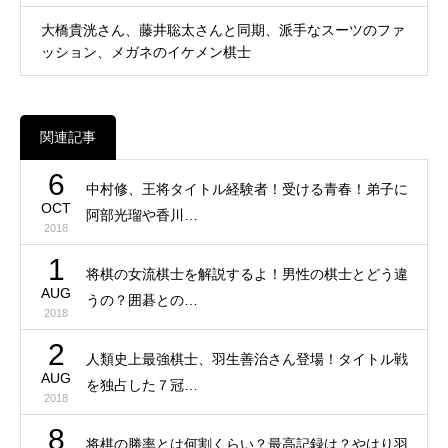
大橋貴洸さん、藤井聡太さんと同期、派手なスーツのファ
ッション、メガネのイケメン棋士
関連記事
6
中村修、王将タイトル経験者！受ける青春！弟子に
OCT
阿部光瑠や香川…
2018
1
将棋の女流棋士を解説するよ！男性の棋士とどう違
AUG
うの？囲碁との…
2018
2
人類史上最強棋士、羽生善治さん登場！タイトル戦
AUG
を独占した７冠…
2018
8
将棋の勝率とは何割くらい？最高記録は？やはり羽